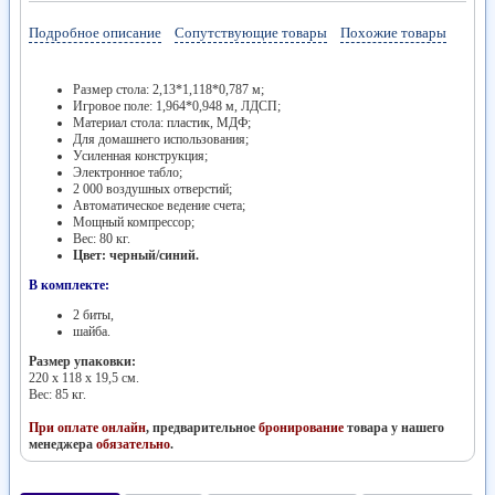
Подробное описание
Сопутствующие товары
Похожие товары
Размер стола: 2,13*1,118*0,787 м;
Игровое поле: 1,964*0,948 м, ЛДСП;
Материал стола: пластик, МДФ;
Для домашнего использования;
Усиленная конструкция;
Электронное табло;
2 000 воздушных отверстий;
Автоматическое ведение счета;
Мощный компрессор;
Вес: 80 кг.
Цвет: черный/синий.
В комплекте:
2 биты,
шайба.
Размер упаковки:
220 х 118 х 19,5 см.
Вес: 85 кг.
При оплате онлайн
, предварительное
бронирование
товара у нашего
менеджера
обязательно
.