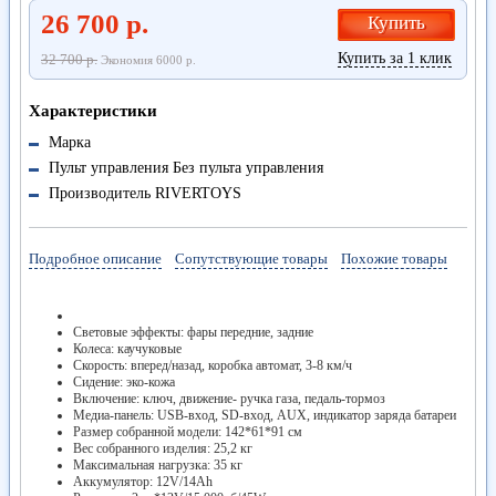
26 700 р.
Купить
Купить за 1 клик
32 700 р.
Экономия 6000 р.
Характеристики
Марка
Пульт управления
Без пульта управления
Производитель
RIVERTOYS
Подробное описание
Сопутствующие товары
Похожие товары
Световые эффекты: фары передние, задние
Колеса: каучуковые
Скорость: вперед/назад, коробка автомат, 3-8 км/ч
Сидение: эко-кожа
Включение: ключ, движение- ручка газа, педаль-тормоз
Медиа-панель: USB-вход, SD-вход, AUX, индикатор заряда батареи
Размер собранной модели: 142*61*91 см
Вес собранного изделия: 25,2 кг
Максимальная нагрузка: 35 кг
Аккумулятор: 12V/14Ah